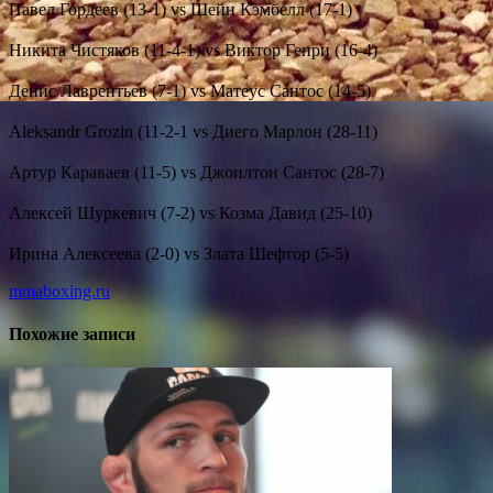
Павел Гордеев (13-1) vs Шейн Кэмбелл (17-1)
⠀⠀
Никита Чистяков (11-4-1) vs Виктор Генри (16-4)
⠀⠀
Денис Лаврентьев (7-1) vs Матеус Сантос (14-5)
⠀
Aleksandr Grozin (11-2-1 vs Диего Марлон (28-11)
⠀
Артур Караваев (11-5) vs Джоилтон Сантос (28-7)
⠀
Алексей Шуркевич (7-2) vs Козма Давид (25-10)
⠀
Ирина Алексеева (2-0) vs Злата Шефтор (5-5)
mmaboxing.ru
Похожие записи