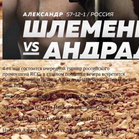
4-го мая состоится очередной турнир российского
промоушена RCC, в главном поединке вечера встретится
бывший чемпион Bellator Александр Шлеменко и бразильский
боец Вискарди Андраде.
Александр Шлеменко (57-12) vs Вискарди Андраде (20-7)
⠀⠀
Артем Фролов (11-1) vs Йонас Билльштайн
(20-6-1)
⠀⠀
Антон Вязигин (12-3) vs Вагнер Прадо (15-3)
⠀⠀
Николай Алексахин (22-5) vs Джонавин Вебб (11-2)
⠀⠀