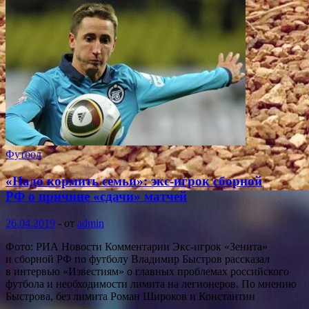
Футбол
«Надо кормить семьи»: экс-игрок сборной
РФ о причине «сдачи» матчей
26.04.2019
-
от
admin
Фото: РИА Новости Комментарии Экс-игрок «Зенита»
и сборной РФ по футболу Владимир Быстров рассказал
в интервью «Известиям» о главных проблемах российского
футбола и необходимости лимита на легионеров. По мнению
Быстрова, без лимита Роман Широков и Константин