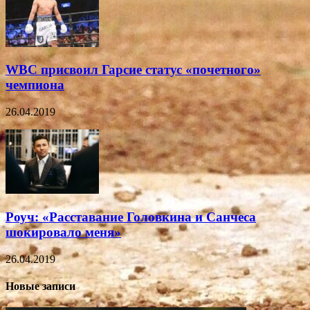
WBC присвоил Гарсие статус «почетного»
чемпиона
26.04.2019
Роуч: «Расставание Головкина и Санчеса
шокировало меня»
26.04.2019
Новые записи