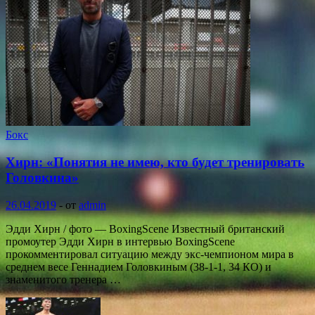
Бокс
Хирн: «Понятия не имею, кто будет тренировать
Головкина»
26.04.2019
-
от
admin
Эдди Хирн / фото — BoxingScene Известный британский
промоутер Эдди Хирн в интервью BoxingScene
прокомментировал ситуацию между экс-чемпионом мира в
среднем весе Геннадием Головкиным (38-1-1, 34 КО) и
знаменитого тренера …