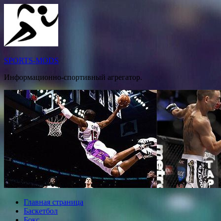
Перейти
к
содержимому
SPORTS-MODS
Информационно-спортивный агрегатор.
Главная страница
Баскетбол
Бокс