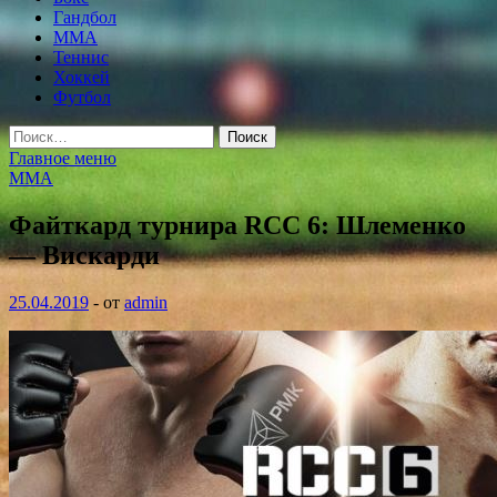
Гандбол
MMA
Теннис
Хоккей
Футбол
Найти:
Главное меню
MMA
Файткард турнира RCC 6: Шлеменко
— Вискарди
25.04.2019
-
от
admin