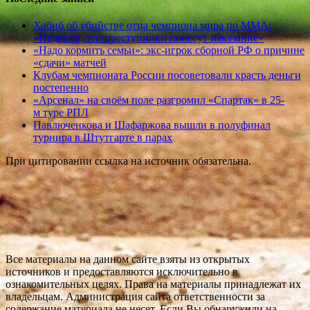
Хабиб об убийстве отца чемпиона мира по ММА:
«Надеюсь, эти преступники понесут наказание»
«Надо кормить семьи»: экс-игрок сборной РФ о причине
«сдачи» матчей
Клубам чемпионата России посоветовали красть деньги
постепенно
«Арсенал» на своём поле разгромил «Спартак» в 25-
м туре РПЛ
Павлюченкова и Шафаржова вышли в полуфинал
турнира в Штутгарте в парах
При цитировании ссылка на источник обязательна.
Все материалы на данном сайте взяты из открытых
источников и предоставляются исключительно в
ознакомительных целях. Права на материалы принадлежат их
владельцам. Администрация сайта ответственности за
содержание материала не несет. Если Вы обнаружили на