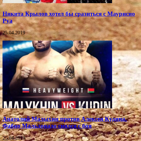
Никита Крылов хотел бы сразиться с Маурисио
Руа
25.04.2019
Анатолий Малыхин против Алексея Кудина.
Фабио Мальдонадо снялся с боя
25.04.2019