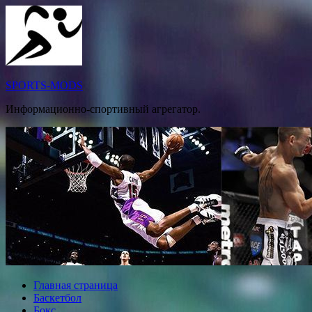
Перейти
к
содержимому
SPORTS-MODS
Информационно-спортивный агрегатор.
Главная страница
Баскетбол
Бокс