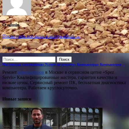
О admin
Посмотреть все записи автора admin →
Поиск
Найти:
Мастерская электроники» Услуги по ремонту» Компьютеры» Компьютеров
Ремонт
компьютеров
в Москве в сервисном цетне «Spez
Servis» Квалифицированные мастера, гарантия качества и
низкие цены. Сервисный ремонт ПК, бесплатная диагностика
компьютера. Работаем круглосуточно.
Новые записи