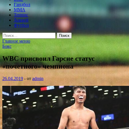
Гандбол
MMA
Теннис
Хоккей
Футбол
Найти:
Главное меню
Бокс
WBC присвоил Гарсие статус
«почетного» чемпиона
26.04.2019
-
от
admin