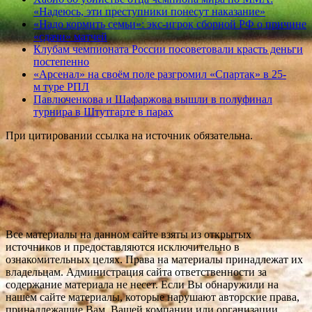
«Надеюсь, эти преступники понесут наказание»
«Надо кормить семьи»: экс-игрок сборной РФ о причине
«сдачи» матчей
Клубам чемпионата России посоветовали красть деньги
постепенно
«Арсенал» на своём поле разгромил «Спартак» в 25-
м туре РПЛ
Павлюченкова и Шафаржова вышли в полуфинал
турнира в Штутгарте в парах
При цитировании ссылка на источник обязательна.
Все материалы на данном сайте взяты из открытых
источников и предоставляются исключительно в
ознакомительных целях. Права на материалы принадлежат их
владельцам. Администрация сайта ответственности за
содержание материала не несет. Если Вы обнаружили на
нашем сайте материалы, которые нарушают авторские права,
принадлежащие Вам, Вашей компании или организации,