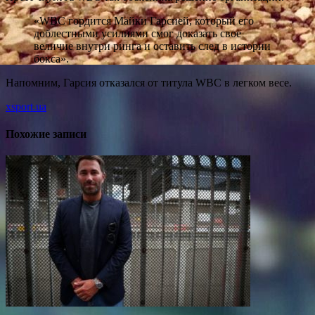
«WBC гордится Майки Гарсией, который его
доблестными усилиями смог доказать свое
величие внутри ринга и оставить след в истории
бокса».
Напомним, Гарсия отказался от титула WBC в легком весе.
xsport.ua
Похожие записи