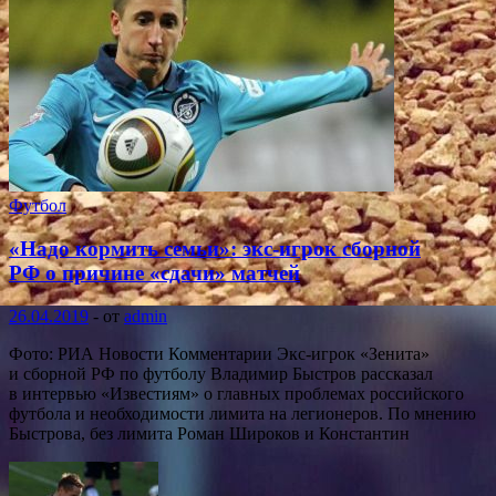
Футбол
«Надо кормить семьи»: экс-игрок сборной
РФ о причине «сдачи» матчей
26.04.2019
-
от
admin
Фото: РИА Новости Комментарии Экс-игрок «Зенита»
и сборной РФ по футболу Владимир Быстров рассказал
в интервью «Известиям» о главных проблемах российского
футбола и необходимости лимита на легионеров. По мнению
Быстрова, без лимита Роман Широков и Константин