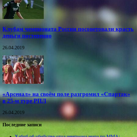
Клубам чемпионата России посоветовали красть
деньги постепенно
26.04.2019
«Арсенал» на своём поле разгромил «Спартак»
в 25-м туре РПЛ
26.04.2019
Последние записи
Хабиб об убийстве отца чемпиона мира по ММА: