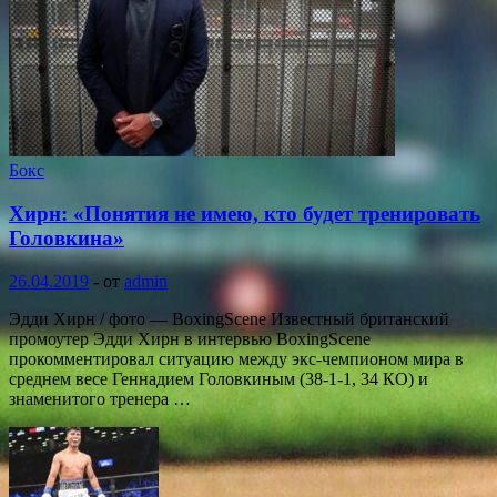
Бокс
Хирн: «Понятия не имею, кто будет тренировать
Головкина»
26.04.2019
-
от
admin
Эдди Хирн / фото — BoxingScene Известный британский
промоутер Эдди Хирн в интервью BoxingScene
прокомментировал ситуацию между экс-чемпионом мира в
среднем весе Геннадием Головкиным (38-1-1, 34 КО) и
знаменитого тренера …