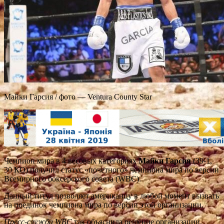
Майки Гарсия / фото — Ventura County Star
Чемпион мира в 4 весовых категориях
Майки Гарсия
(39-1,
30 КО) получил статус «почетного» чемпиона мира по версии
Всемирного боксерского совета (WBC).
Данный титул позволяет американцу в любой момент вызвать
на поединок чемпиона мира по версии этой организации.
Пресс-служба WBC
так объяснила решение организации.