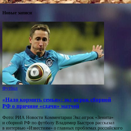
26.04.2019
Новые записи
Футбол
«Надо кормить семьи»: экс-игрок сборной
РФ о причине «сдачи» матчей
Фото: РИА Новости Комментарии Экс-игрок «Зенита»
и сборной РФ по футболу Владимир Быстров рассказал
в интервью «Известиям» о главных проблемах российского