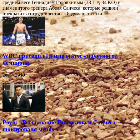
среднем весе Геннадием Головкиным (38-1-1, 34 КО) и
знаменитого тренера Абеля Санчеса, которые решили
прекратить сотрудничество. «Я думал, что эти…
WBC присвоил Гарсие статус «почетного»
чемпиона
26.04.2019
Роуч: «Расставание Головкина и Санчеса
шокировало меня»