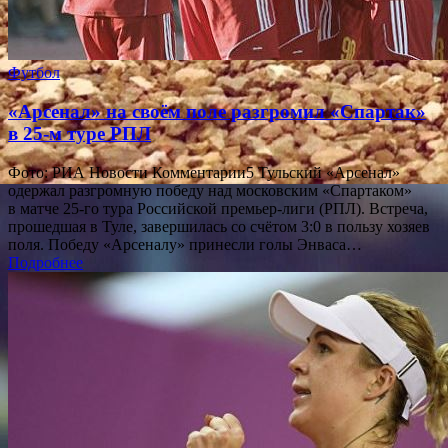
Футбол
«Арсенал» на своём поле разгромил «Спартак»
в 25-м туре РПЛ
Фото: РИА Новости Комментарии5 Тульский «Арсенал»
одержал разгромную победу над московским «Спартаком»
в матче 25-го тура Российской премьер-лиги (РПЛ). Встреча,
прошедшая в Туле, завершилась со счётом 3:0 в пользу хозяев
поля. Победу «Арсеналу» принесли голы Энваса…
Подробнее