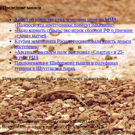
Последние записи
Хабиб об убийстве отца чемпиона мира по ММА:
«Надеюсь, эти преступники понесут наказание»
«Надо кормить семьи»: экс-игрок сборной РФ о причине
«сдачи» матчей
Клубам чемпионата России посоветовали красть деньги
постепенно
«Арсенал» на своём поле разгромил «Спартак» в 25-
м туре РПЛ
Павлюченкова и Шафаржова вышли в полуфинал
турнира в Штутгарте в парах
При цитировании ссылка на источник обязательна.
Все материалы на данном сайте взяты из открытых
источников и предоставляются исключительно в
ознакомительных целях. Права на материалы принадлежат их