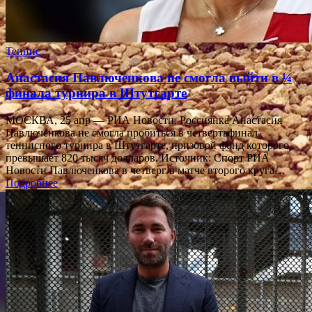
Теннис
Анастасия Павлюченкова не смогла выйти в ¼
финала турнира в Штутгарте
МОСКВА, 25 апр — РИА Новости. Россиянка Анастасия
Павлюченкова не смогла пробиться в четвертьфинал
теннисного турнира в Штутгарте, призовой фонд которого
превышает 820 тысяч долларов. Источник: Спорт РИА
Новости Павлюченкова в четверг в матче второго круга…
Подробнее