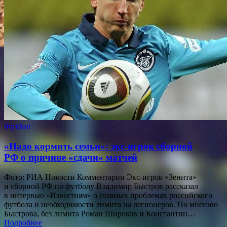
Футбол
«Надо кормить семьи»: экс-игрок сборной
РФ о причине «сдачи» матчей
Фото: РИА Новости Комментарии Экс-игрок «Зенита»
и сборной РФ по футболу Владимир Быстров рассказал
в интервью «Известиям» о главных проблемах российского
футбола и необходимости лимита на легионеров. По мнению
Быстрова, без лимита Роман Широков и Константин…
Подробнее