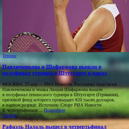
Теннис
Павлюченкова и Шафаржова вышли в
полуфинал турнира в Штутгарте в парах
МОСКВА, 25 апр — РИА Новости. Россиянка Анастасия
Павлюченкова и чешка Люция Шафаржова вышли
в полуфинал теннисного турнира в Штутгарте (Германия),
призовой фонд которого превышает 820 тысяч долларов,
в парном разряде. Источник: Спорт РИА Новости
В четвертьфинале…
Подробнее
Теннис
Рафаэль Надаль вышел в четвертьфинал