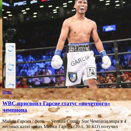
Бокс
WBC присвоил Гарсие статус «почетного»
чемпиона
Майки Гарсия / фото — Ventura County Star Чемпион мира в 4
весовых категориях Майки Гарсия (39-1, 30 КО) получил