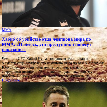
MMA
Хабиб об убийстве отца чемпиона мира по
ММА: «Надеюсь, эти преступники понесут
наказание»
Чемпион UFC Хабиб Нурмагомедов отреагировал на новость
о смерти отца двукратного чемпиона мира по ММА Магомеда
Юнусилау, который умер после того, как его избили
сотрудники полиции. "Вы, наверное, уже слышали эту
новость. Не хочу критиковать, не хочу оскорблять, не…
Подробнее