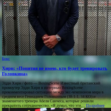
Бокс
Хирн: «Понятия не имею, кто будет тренировать
Головкина»
Эдди Хирн / фото — BoxingScene Известный британский
промоутер Эдди Хирн в интервью BoxingScene
прокомментировал ситуацию между экс-чемпионом мира в
среднем весе Геннадием Головкиным (38-1-1, 34 КО) и
знаменитого тренера Абеля Санчеса, которые решили
прекратить сотрудничество. «Я думал, что эти…
Подробнее