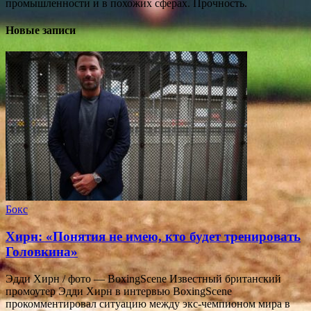
промышленности и в похожих сферах. Прочность.
Новые записи
Бокс
Хирн: «Понятия не имею, кто будет тренировать
Головкина»
Эдди Хирн / фото — BoxingScene Известный британский
промоутер Эдди Хирн в интервью BoxingScene
прокомментировал ситуацию между экс-чемпионом мира в