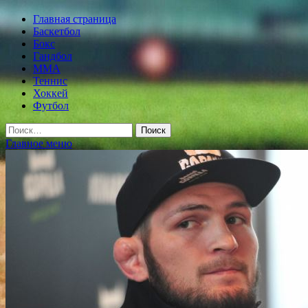
Главная страница
Баскетбол
Бокс
Гандбол
MMA
Теннис
Хоккей
Футбол
Найти:
Главное меню