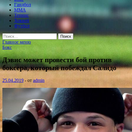
Гандбол
MMA
Теннис
Хоккей
Футбол
Найти:
Главное меню
Бокс
Дэвис может провести бой против
боксера, который побеждал Салидо
25.04.2019
-
от
admin