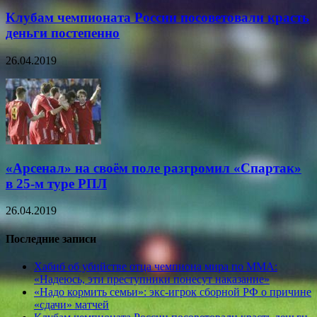
Клубам чемпионата России посоветовали красть
деньги постепенно
26.04.2019
«Арсенал» на своём поле разгромил «Спартак»
в 25-м туре РПЛ
26.04.2019
Последние записи
Хабиб об убийстве отца чемпиона мира по ММА:
«Надеюсь, эти преступники понесут наказание»
«Надо кормить семьи»: экс-игрок сборной РФ о причине
«сдачи» матчей