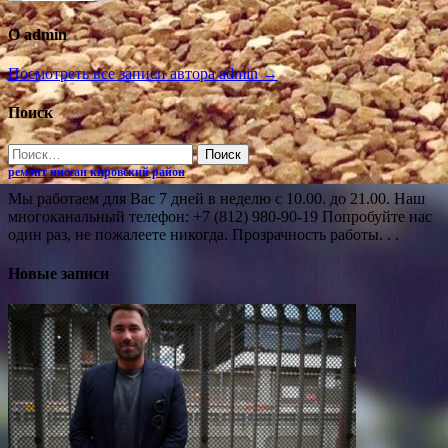
О admin
Посмотреть все записи автора admin →
Поиск
Найти:
ремонт ниссан кировский район
Мы работаем для Вас 7 дней в неделю с 10.00. до 21.00. Наш
многоканальный телефон: +7 (812) 980-90-19 Попробуйте нас
один раз, не пожалеете никогда. Прозрачность работы. . .
Новые записи