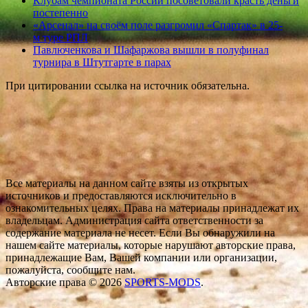
Клубам чемпионата России посоветовали красть деньги
постепенно
«Арсенал» на своём поле разгромил «Спартак» в 25-
м туре РПЛ
Павлюченкова и Шафаржова вышли в полуфинал
турнира в Штутгарте в парах
При цитировании ссылка на источник обязательна.
Все материалы на данном сайте взяты из открытых
источников и предоставляются исключительно в
ознакомительных целях. Права на материалы принадлежат их
владельцам. Администрация сайта ответственности за
содержание материала не несет. Если Вы обнаружили на
нашем сайте материалы, которые нарушают авторские права,
принадлежащие Вам, Вашей компании или организации,
пожалуйста, сообщите нам.
Авторские права © 2026
SPORTS-MODS
.