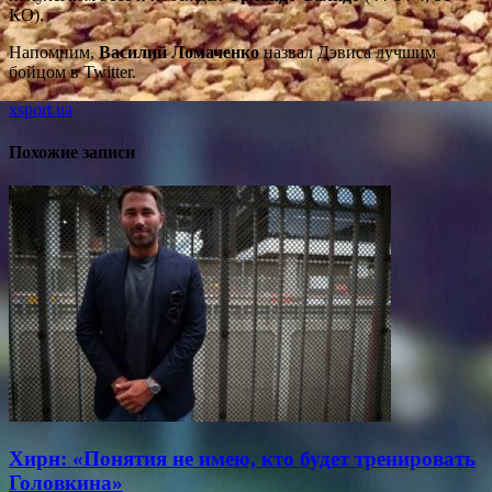
КО).
Напомним,
Василий Ломаченко
назвал Дэвиса лучшим
бойцом в Twitter.
xsport.ua
Похожие записи
Хирн: «Понятия не имею, кто будет тренировать
Головкина»