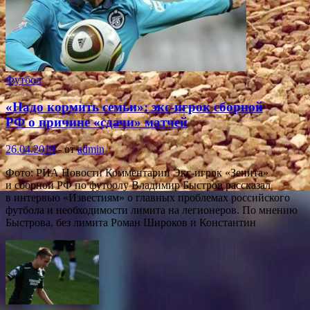
Футбол
«Надо кормить семьи»: экс-игрок сборной
РФ о причине «сдачи» матчей
26.04.2019
-
от
admin
Фото: РИА Новости Комментарии Экс-игрок «Зенита»
и сборной РФ по футболу Владимир Быстров рассказал
в интервью «Известиям» о главных проблемах российского
футбола и необходимости лимита на легионеров. По мнению
Быстрова, без лимита Роман Широков и Константин