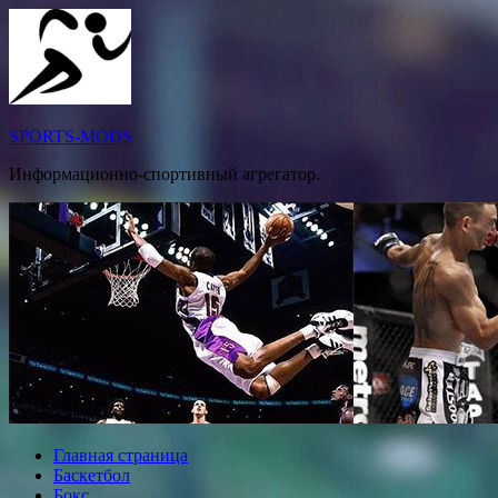
Перейти
к
содержимому
SPORTS-MODS
Информационно-спортивный агрегатор.
Главная страница
Баскетбол
Бокс