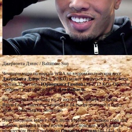
Джервонта Дэвис / Baltimore Sun
Чемпион мира по версии WBA во втором полулегком весе
Джервонта Дэвис
(21-0, 20 КО) может вернуться в ринг боем
против 37-летнего
Юриоркиса Гамбоа
(29-2, 17 КО). Об этом
сообщает журналист
ESPN
Дэн Рафаель
.
Встреча запланирована на 27 июля в Балтимере на арене
Royal Farms вместительностью в 14 тысяч зрителей и будет
транслироваться на Showtime.
Этот поединок может стать лишь вторым за полтора года для
Гамбоа, который в свое время владел поясами WBA и IBF в
полулегком весе и побеждал
Орландо Салидо
(44-14-4, 31