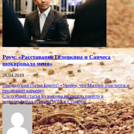
Роуч: «Расставание Головкина и Санчеса
шокировало меня»
26.04.2019
Навигация
Предыдущая статья
Бриггс: «Уверен, что Миллер очистится и
продолжит карьеру»
по
Следующая статья
Кузнецова не смогла пройти в
записям
четвертьфинал турнира WTA в Стамбуле