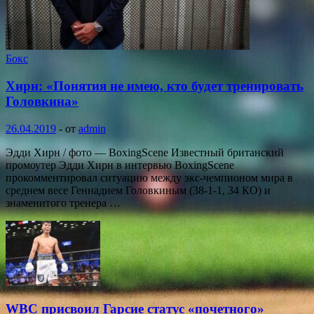
Бокс
Хирн: «Понятия не имею, кто будет тренировать
Головкина»
26.04.2019
-
от
admin
Эдди Хирн / фото — BoxingScene Известный британский
промоутер Эдди Хирн в интервью BoxingScene
прокомментировал ситуацию между экс-чемпионом мира в
среднем весе Геннадием Головкиным (38-1-1, 34 КО) и
знаменитого тренера …
WBC присвоил Гарсие статус «почетного»