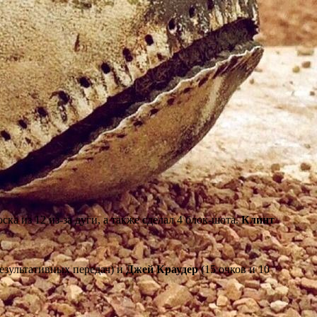
ска из 12 из-за дуги, а также сделал 4 блок-шота.
Клинт
результативных передач) и
Джей Краудер
(15 очков и 10