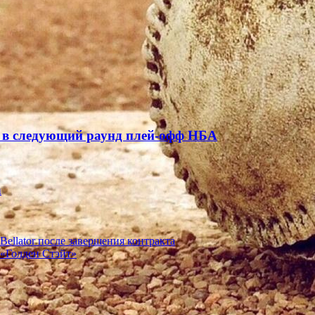
 в следующий раунд плей-офф НБА
а
Bellator после завершения контракта
 «Голден Стэйт»