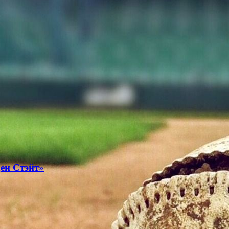
ден Стэйт»