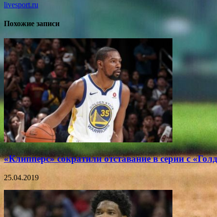
livesport.ru
Похожие записи
«Клипперс» сократили отставание в серии с «Гол
25.04.2019