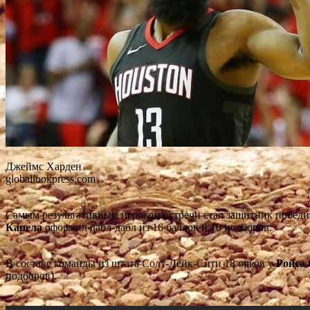
Джеймс Харден
globallookpress.com
Самым результативным игроком встречи стал защитник побед
Капела
оформил дабл-дабл из 16 баллов и 10 подборов.
В составе команды из штата Солт-Лейк-Сити 18 очков у
Ройса
подборов).