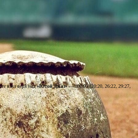
те взял верх над
«Ютой Джаз»
— 100:93 (20:20, 26:22, 29:27,