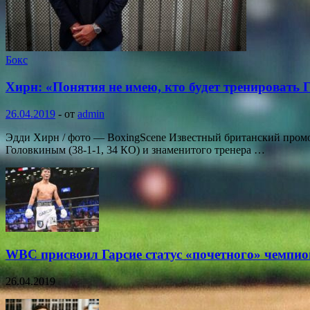
Бокс
Хирн: «Понятия не имею, кто будет тренировать 
26.04.2019
-
от
admin
Эдди Хирн / фото — BoxingScene Известный британский промо
Головкиным (38-1-1, 34 КО) и знаменитого тренера …
WBC присвоил Гарсие статус «почетного» чемпио
26.04.2019