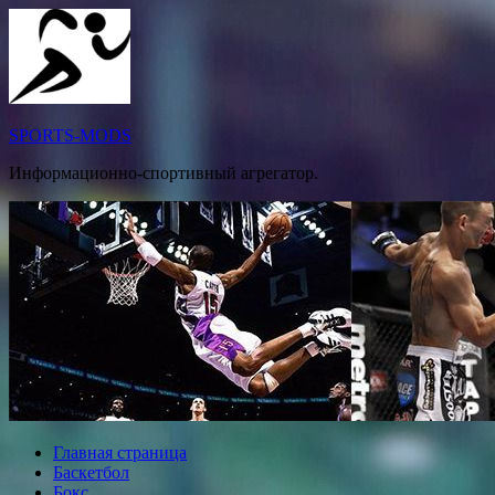
Перейти
к
содержимому
SPORTS-MODS
Информационно-спортивный агрегатор.
Главная страница
Баскетбол
Бокс