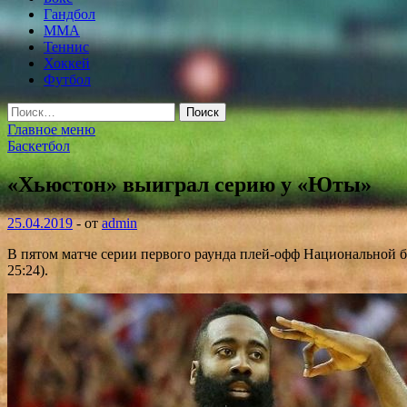
Гандбол
MMA
Теннис
Хоккей
Футбол
Найти:
Главное меню
Баскетбол
«Хьюстон» выиграл серию у «Юты»
25.04.2019
-
от
admin
В пятом матче серии первого раунда плей-офф Национальной 
25:24).