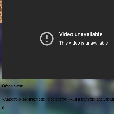
Обзор матча
«Хьюстон» выиграл серию со счетом 4-1 и в полуфинале Запад
0