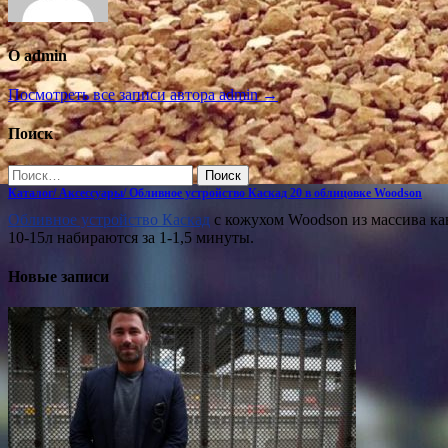
О admin
Посмотреть все записи автора admin →
Поиск
Найти:
Каталог/ Аксессуары/ Обливное устройство Каскад 20 в облицовке Woodson
Обливное устройство Каскад
с кожухом Woodson из массива кав
10-15л набираются за 1-1,5 минуты.
Новые записи