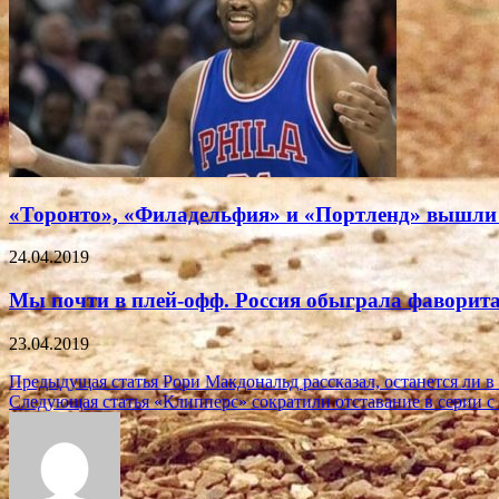
«Торонто», «Филадельфия» и «Портленд» вышли
24.04.2019
Мы почти в плей-офф. Россия обыграла фаворит
23.04.2019
Навигация
Предыдущая статья
Рори Макдональд рассказал, останется ли в 
Следующая статья
«Клипперс» сократили отставание в серии с
по
записям