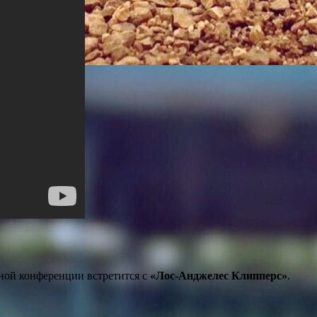
ной конференции встретится с
«Лос-Анджелес Клипперс»
.