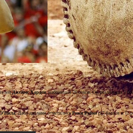
ителей
Джеймс Харден
, набравший 26 очков. Он реализовал 3 бро
 О’Нила
. Дабл-даблами отметились
Рики Рубио
(17 баллов и 11 