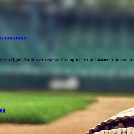
Головкина»
утер Эдди Хирн в интервью BoxingScene прокомментировал сит
на