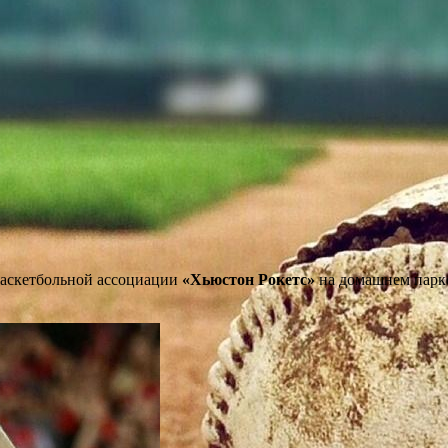
баскетбольной ассоциации
«Хьюстон Рокетс»
на домашнем парке