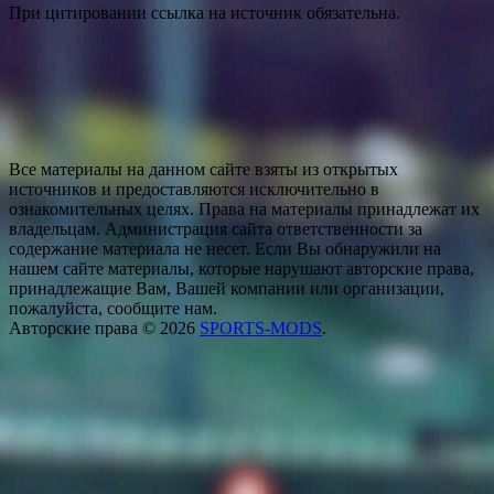
При цитировании ссылка на источник обязательна.
Все материалы на данном сайте взяты из открытых
источников и предоставляются исключительно в
ознакомительных целях. Права на материалы принадлежат их
владельцам. Администрация сайта ответственности за
содержание материала не несет. Если Вы обнаружили на
нашем сайте материалы, которые нарушают авторские права,
принадлежащие Вам, Вашей компании или организации,
пожалуйста, сообщите нам.
Авторские права © 2026
SPORTS-MODS
.