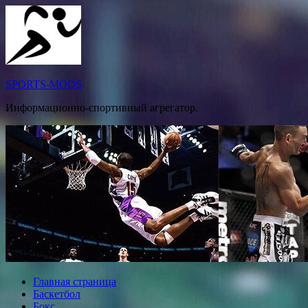
Перейти
к
содержимому
SPORTS-MODS
Информационно-спортивный агрегатор.
Главная страница
Баскетбол
Бокс