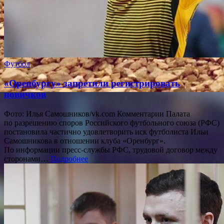
Футбол
«Оренбургу» запретили регистрировать
новичков
Фото: Илья Самошников/vk.com Комментарии Палата
по разрешению споров Российского футбольного союза (РФС)
постановила частично удовлетворить иск футболиста Ильи
Самошникова в отношении клуба «Оренбург».
По информации пресс-службы РФС, трудовой договор между
сторонами…
Подробнее