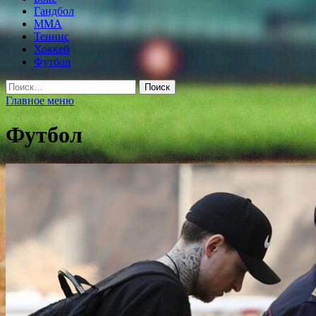
Гандбол
MMA
Теннис
Хоккей
Футбол
Найти:
Главное меню
Футбол