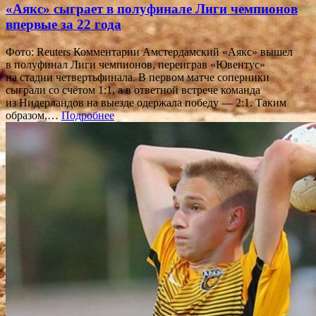
«Аякс» сыграет в полуфинале Лиги чемпионов
впервые за 22 года
Фото: Reuters Комментарии Амстердамский «Аякс» вышел
в полуфинал Лиги чемпионов, переиграв «Ювентус»
на стадии четвертьфинала. В первом матче соперники
сыграли со счётом 1:1, а в ответной встрече команда
из Нидерландов на выезде одержала победу — 2:1. Таким
образом,…
Подробнее