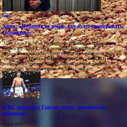
Бокс
Хирн: «Понятия не имею, кто будет тренировать
Головкина»
Эдди Хирн / фото — BoxingScene Известный британский
промоутер Эдди Хирн в интервью BoxingScene
прокомментировал ситуацию между экс-чемпионом мира в
среднем весе Геннадием Головкиным (38-1-1, 34 КО) и
знаменитого тренера Абеля Санчеса, которые решили
прекратить сотрудничество. «Я думал, что эти…
WBC присвоил Гарсие статус «почетного»
чемпиона
26.04.2019