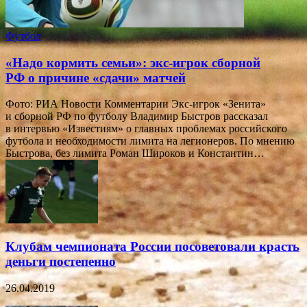
Футбол
«Надо кормить семьи»: экс-игрок сборной
РФ о причине «сдачи» матчей
Фото: РИА Новости Комментарии Экс-игрок «Зенита»
и сборной РФ по футболу Владимир Быстров рассказал
в интервью «Известиям» о главных проблемах российского
футбола и необходимости лимита на легионеров. По мнению
Быстрова, без лимита Роман Широков и Константин…
Клубам чемпионата России посоветовали красть
деньги постепенно
26.04.2019