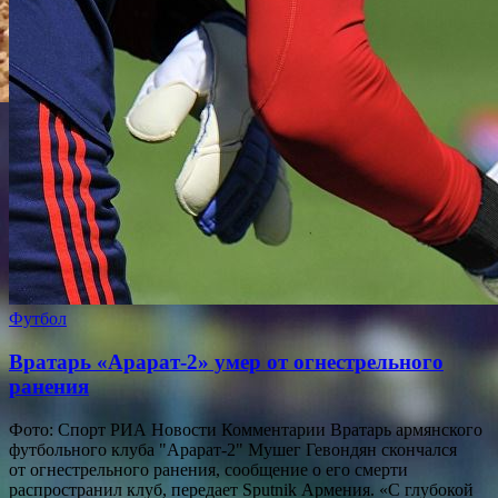
Футбол
Вратарь «Арарат-2» умер от огнестрельного
ранения
Фото: Спорт РИА Новости Комментарии Вратарь армянского
футбольного клуба "Арарат-2" Мушег Гевондян скончался
от огнестрельного ранения, сообщение о его смерти
распространил клуб, передает Sputnik Армения. «С глубокой