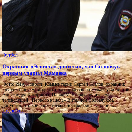
Футбол
Охранник «Эгоиста» допустил, что Соловчук
первым ударил Мамаева
Фото: РИА Новости Комментарии Сергей Козлов, охранник
клуба «Эгоист», возле которого произошла драка футболистов
Александра Кокорина и Павла Мамаева с водителем
телеведущей «Первого канала» Виталием Соловчуком,
допустил, что конфликт начала пострадавшая сторона.…
Подробнее