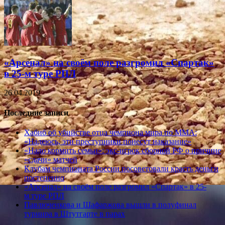
«Арсенал» на своём поле разгромил «Спартак»
в 25-м туре РПЛ
26.04.2019
Последние записи
Хабиб об убийстве отца чемпиона мира по ММА:
«Надеюсь, эти преступники понесут наказание»
«Надо кормить семьи»: экс-игрок сборной РФ о причине
«сдачи» матчей
Клубам чемпионата России посоветовали красть деньги
постепенно
«Арсенал» на своём поле разгромил «Спартак» в 25-
м туре РПЛ
Павлюченкова и Шафаржова вышли в полуфинал
турнира в Штутгарте в парах