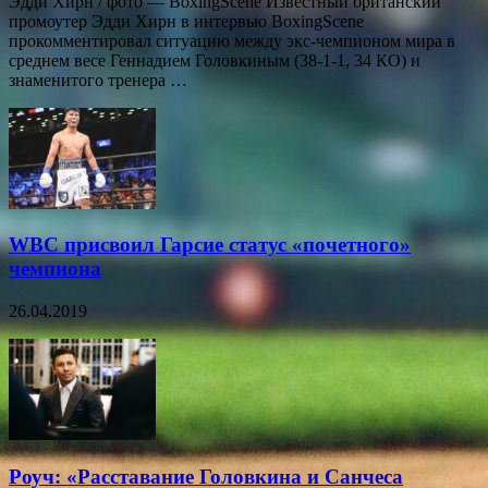
Эдди Хирн / фото — BoxingScene Известный британский
промоутер Эдди Хирн в интервью BoxingScene
прокомментировал ситуацию между экс-чемпионом мира в
среднем весе Геннадием Головкиным (38-1-1, 34 КО) и
знаменитого тренера …
WBC присвоил Гарсие статус «почетного»
чемпиона
26.04.2019
Роуч: «Расставание Головкина и Санчеса