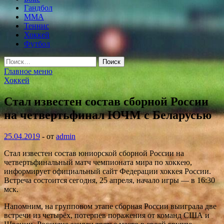
Гандбол
MMA
Теннис
Хоккей
Футбол
Найти:
Главное меню
Хоккей
Стал известен состав сборной России
на четвертьфинал ЮЧМ с Беларусью
25.04.2019
-
от
admin
Стал известен состав юниорской сборной России на
четвертьфинальный матч чемпионата мира по хоккею,
информирует официальный сайт Федерации хоккея России.
Встреча состоится сегодня, 25 апреля, начало игры — в 16:30
мск.
Напомним, на групповом этапе сборная России выиграла
две
встречи из четырёх, потерпев поражения от команд США и