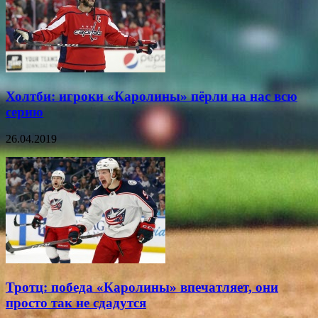
Холтби: игроки «Каролины» пёрли на нас всю
серию
26.04.2019
Тротц: победа «Каролины» впечатляет, они
просто так не сдадутся