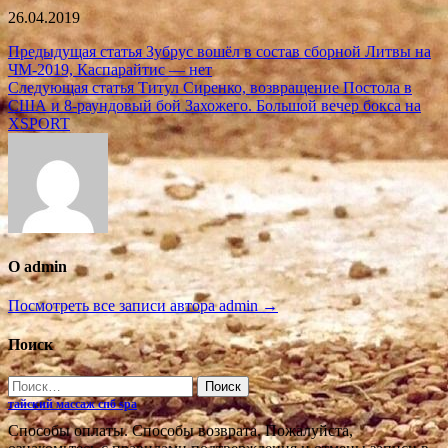
26.04.2019
Навигация
Предыдущая статья
Зубрус вошёл в состав сборной Литвы на
ЧМ-2019, Каспарайтис — нет
по
Следующая статья
Титул Сиренко, возвращение Постола в
записям
США и 8-раундовый бой Захожего. Большой вечер бокса на
XSPORT
О admin
Посмотреть все записи автора admin →
Поиск
Найти:
тайский массаж спб spa
Cпособы оплаты. Способы возврата. Пожалуйста,