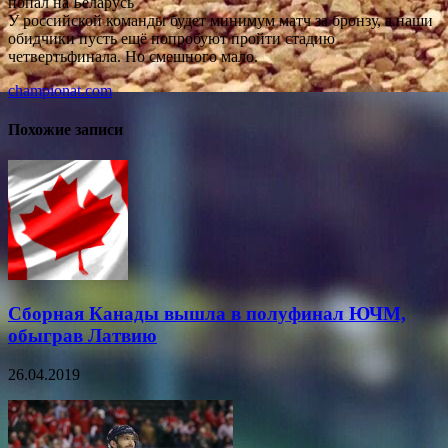
попал на Беларусь
У российской команды будет минимум матч за бронзу, а наши
обидчики пусть ещё попробуют пройти стадию
четвертьфинала. Но смешного мало.
championat.com
Похожие записи
Сборная Канады вышла в полуфинал ЮЧМ,
обыграв Латвию
26.04.2019