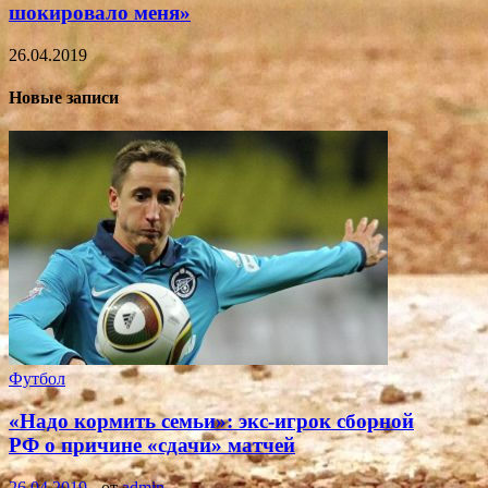
шокировало меня»
26.04.2019
Новые записи
Футбол
«Надо кормить семьи»: экс-игрок сборной
РФ о причине «сдачи» матчей
26.04.2019
-
от
admin