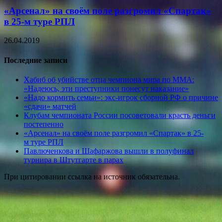
«Арсенал» на своём поле разгромил «Спартак»
в 25-м туре РПЛ
26.04.2019
Последние записи
Хабиб об убийстве отца чемпиона мира по ММА:
«Надеюсь, эти преступники понесут наказание»
«Надо кормить семьи»: экс-игрок сборной РФ о причине
«сдачи» матчей
Клубам чемпионата России посоветовали красть деньги
постепенно
«Арсенал» на своём поле разгромил «Спартак» в 25-
м туре РПЛ
Павлюченкова и Шафаржова вышли в полуфинал
турнира в Штутгарте в парах
При цитировании ссылка на источник обязательна.