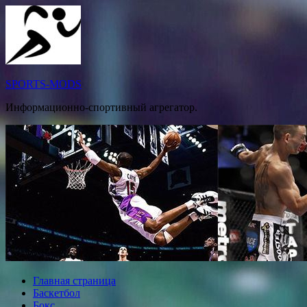
Перейти
к
содержимому
SPORTS-MODS
Информационно-спортивный агрегатор.
Главная страница
Баскетбол
Бокс