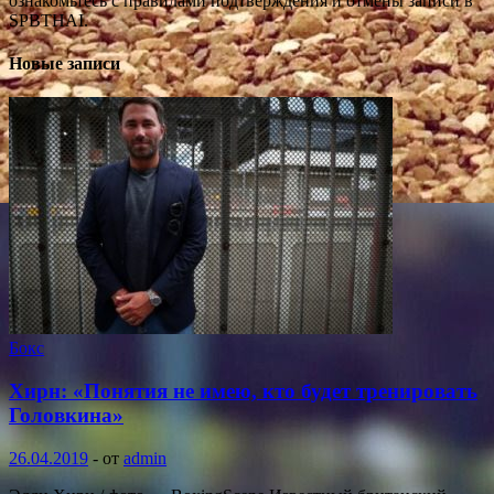
ознакомьтесь с правилами подтверждения и отмены записи в
SPBTHAI.
Новые записи
Бокс
Хирн: «Понятия не имею, кто будет тренировать
Головкина»
26.04.2019
-
от
admin