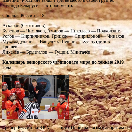
Швеции. Россияне заняли третье место в своей группе,
команда Беларуси — второе место.
Сборная России U18:
Аскаров (Скотников);
Буренов — Чистяков, Амиров — Николаев — Подколзин;
Рогов — Кирпичников, Грицюк — Спиридонов — Чинахов;
Мухамадуллин — Ващенко, Шешин — Хуснутдинов —
Грошев;
Лихачёв — Брызгалов — Гущин, Мингачёв.
Календарь юниорского чемпионата мира по хоккею 2019
года
Тренер России на ЮЧМ – гений? Проиграл всем фаворитам и