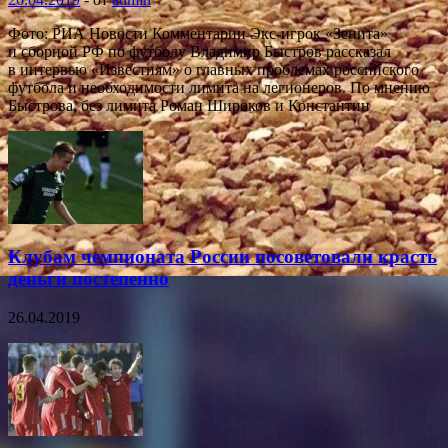
Фото: РИА Новости Комментарии Экс-игрок «Зенита»
и сборной РФ по футболу Владимир Быстров рассказал
в интервью «Известиям» о главных проблемах российского
футбола и необходимости лимита на легионеров. По мнению
Быстрова, без лимита Роман Широков и Константин
Клубам чемпионата России посоветовали красть
деньги постепенно
26.04.2019