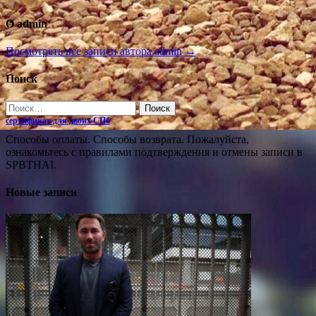
О admin
Посмотреть все записи автора admin →
Поиск
Найти:
сертификат для двоих СПб
Cпособы оплаты. Способы возврата. Пожалуйста,
ознакомьтесь с правилами подтверждения и отмены записи в
SPBTHAI.
Новые записи