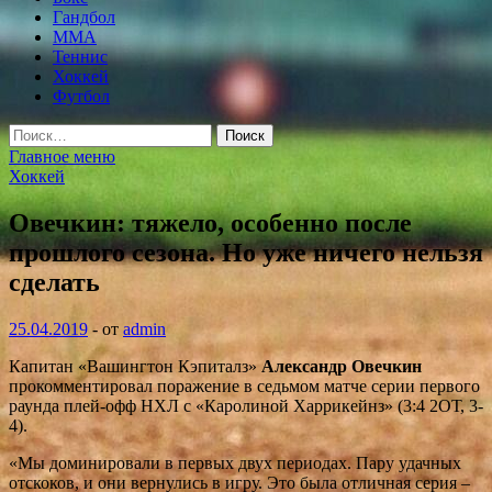
Гандбол
MMA
Теннис
Хоккей
Футбол
Найти:
Главное меню
Хоккей
Овечкин: тяжело, особенно после
прошлого сезона. Но уже ничего нельзя
сделать
25.04.2019
-
от
admin
Капитан «Вашингтон Кэпиталз»
Александр Овечкин
прокомментировал поражение в седьмом матче серии первого
раунда плей-офф НХЛ с «Каролиной Харрикейнз» (3:4 2ОТ, 3-
4).
«Мы доминировали в первых двух периодах. Пару удачных
отскоков, и они вернулись в игру. Это была отличная
серия –