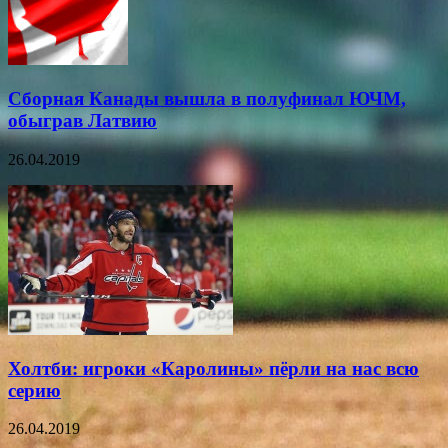
Сборная Канады вышла в полуфинал ЮЧМ,
обыграв Латвию
26.04.2019
Холтби: игроки «Каролины» пёрли на нас всю
серию
26.04.2019