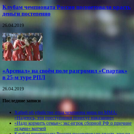
Клубам чемпионата России посоветовали красть
деньги постепенно
26.04.2019
«Арсенал» на своём поле разгромил «Спартак»
в 25-м туре РПЛ
26.04.2019
Последние записи
Хабиб об убийстве отца чемпиона мира по ММА:
«Надеюсь, эти преступники понесут наказание»
«Надо кормить семьи»: экс-игрок сборной РФ о причине
«сдачи» матчей
Клубам чемпионата России посоветовали красть деньги