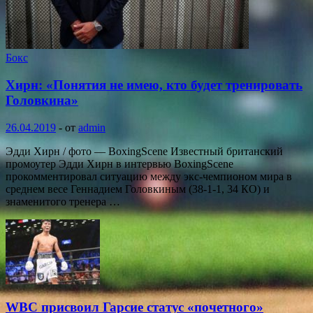
Бокс
Хирн: «Понятия не имею, кто будет тренировать
Головкина»
26.04.2019
-
от
admin
Эдди Хирн / фото — BoxingScene Известный британский
промоутер Эдди Хирн в интервью BoxingScene
прокомментировал ситуацию между экс-чемпионом мира в
среднем весе Геннадием Головкиным (38-1-1, 34 КО) и
знаменитого тренера …
WBC присвоил Гарсие статус «почетного»