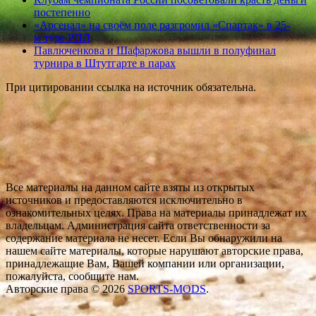
постепенно
«Арсенал» на своём поле разгромил «Спартак» в 25-
м туре РПЛ
Павлюченкова и Шафаржова вышли в полуфинал
турнира в Штутгарте в парах
При цитировании ссылка на источник обязательна.
Все материалы на данном сайте взяты из открытых
источников и предоставляются исключительно в
ознакомительных целях. Права на материалы принадлежат их
владельцам. Администрация сайта ответственности за
содержание материала не несет. Если Вы обнаружили на
нашем сайте материалы, которые нарушают авторские права,
принадлежащие Вам, Вашей компании или организации,
пожалуйста, сообщите нам.
Авторские права © 2026
SPORTS-MODS
.