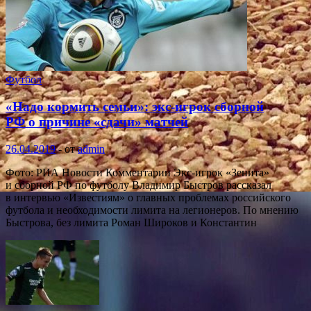
Футбол
«Надо кормить семьи»: экс-игрок сборной
РФ о причине «сдачи» матчей
26.04.2019
-
от
admin
Фото: РИА Новости Комментарии Экс-игрок «Зенита»
и сборной РФ по футболу Владимир Быстров рассказал
в интервью «Известиям» о главных проблемах российского
футбола и необходимости лимита на легионеров. По мнению
Быстрова, без лимита Роман Широков и Константин