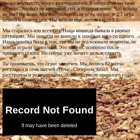
много жёсткости, много разочарования. В овертайме вы сами
видели. Это был не красивый гол, а подправление. Что пошло
не так? Не знаю. Мы контролировали игру, но после 2:1 игра
немного поменялась. Мы забили ещё, потом стало 3:2.
Мы старались изо всех сил. Наша команда бывала в разных
ситуациях. Мы никогда не винили в ошибках кого-то одного.
Наша ошибка была в том, что мы не реализовали моменты, не
всегда играли правильно. Это тяжело, особенно после
прошлого сезона. Но сейчас уже ничего нельзя сделать.
Ты понимаешь, что сезон закончен. Мы бились 82 матча
регулярки и семь матчей сейчас. Соперник забил. Мы
расстроены и разочарованы, особенно после прошлого года»,
— сказал Овечкин.