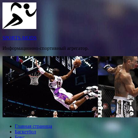
Перейти
к
содержимому
SPORTS-MODS
Информационно-спортивный агрегатор.
Главная страница
Баскетбол
Бокс