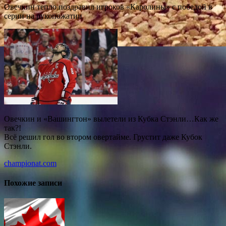
Овечкин тепло поздравил игроков «Каролины» с победой в
серии на рукопожатии
Овечкин и «Вашингтон» вылетели из Кубка Стэнли…Как же
так?!
Всё решил гол во втором овертайме. Грустит даже Кубок
Стэнли.
championat.com
Похожие записи