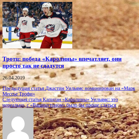
Тротц: победа «Каролины» впечатляет, они
просто так не сдадутся
26.04.2019
Навигация
Предыдущая статья
Джастин Уильямс номинирован на «Марк
Мессье Трофи»
по
Следующая статья
Капитан «Каролины» Уильямс: это
записям
нереально, с «Вашингтоном» было бы проще сдаться