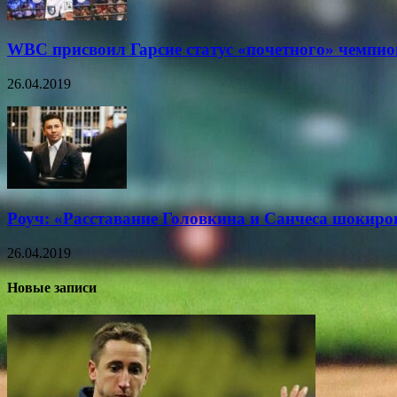
WBC присвоил Гарсие статус «почетного» чемпио
26.04.2019
Роуч: «Расставание Головкина и Санчеса шокиро
26.04.2019
Новые записи