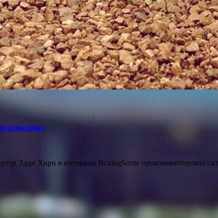
Головкина»
утер Эдди Хирн в интервью BoxingScene прокомментировал сит