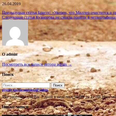
26.04.2019
Навигация
Предыдущая статья
Бриггс: «Уверен, что Миллер очистится и 
Следующая статья
Кузнецова не смогла пройти в четвертьфин
по
записям
О admin
Посмотреть все записи автора admin →
Поиск
Найти:
ремонт ниссан кировский район
Мы работаем для Вас 7 дней в неделю с 10.00. до 21.00. Наш мн
Новые записи