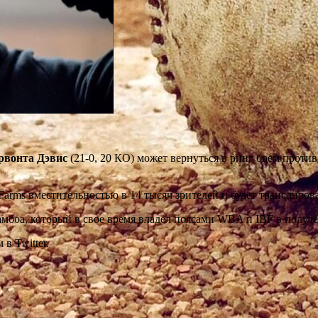
рвонта Дэвис
(21-0, 20 КО) может вернуться в ринг боем проти
Farms вместительностью в 14 тысяч зрителей и будет транслирова
амбоа, который в свое время владел поясами WBA и IBF в полул
в Twitter.