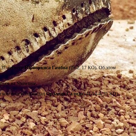
в 37-летнего
Юриоркиса Гамбоа
(29-2, 17 КО). Об этом
ться на Showtime.
егком весе и побеждал
Орландо Салидо
(44-14-4, 31 КО).