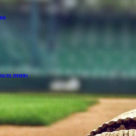
на
вало меня»