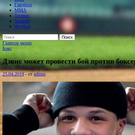
Гандбол
MMA
Теннис
Хоккей
Футбол
Найти:
Главное меню
Бокс
Дэвис может провести бой против бокс
25.04.2019
-
от
admin