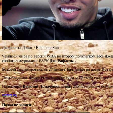
Джервонта Дэвис / Baltimore Sun
Чемпион мира по версии WBA во втором полулегком весе
Дже
сообщает журналист
ESPN
Дэн Рафаель
.
Встреча запланирована на 27 июля в Балтимере на арене Royal 
Этот поединок может стать лишь вторым за полтора года для Г
Напомним,
Василий Ломаченко
назвал Дэвиса лучшим бойцом 
xsport.ua
Похожие записи