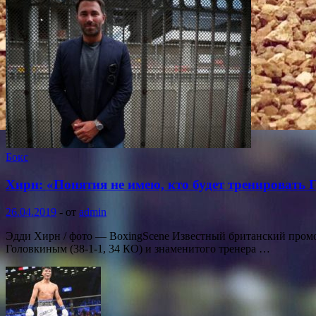
Бокс
Хирн: «Понятия не имею, кто будет тренировать 
26.04.2019
-
от
admin
Эдди Хирн / фото — BoxingScene Известный британский промо
Головкиным (38-1-1, 34 КО) и знаменитого тренера …