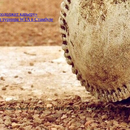
продолжит карьеру»
ал турнира WTA в Стамбуле
огоканальный телефон: +7 (812) 980-90-19 Попробуйте нас один р