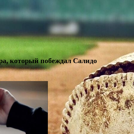
ера, который побеждал Салидо