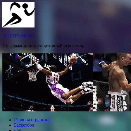
Перейти
к
содержимому
SPORTS-MODS
Информационно-спортивный агрегатор.
Главная страница
Баскетбол
Бокс