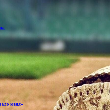
на
вало меня»