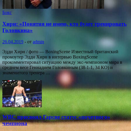
Бокс
Хирн: «Понятия не имею, кто будет тренировать
Головкина»
26.04.2019
-
от
admin
Эдди Хирн / фото — BoxingScene Известный британский
промоутер Эдди Хирн в интервью BoxingScene
прокомментировал ситуацию между экс-чемпионом мира в
среднем весе Геннадием Головкиным (38-1-1, 34 КО) и
знаменитого тренера …
WBC присвоил Гарсие статус «почетного»
чемпиона