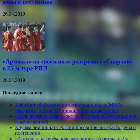
деньги постепенно
26.04.2019
«Арсенал» на своём поле разгромил «Спартак»
в 25-м туре РПЛ
26.04.2019
Последние записи
Хабиб об убийстве отца чемпиона мира по ММА:
«Надеюсь, эти преступники понесут наказание»
«Надо кормить семьи»: экс-игрок сборной РФ о причине
«сдачи» матчей
Клубам чемпионата России посоветовали красть деньги
постепенно
«Арсенал» на своём поле разгромил «Спартак» в 25-