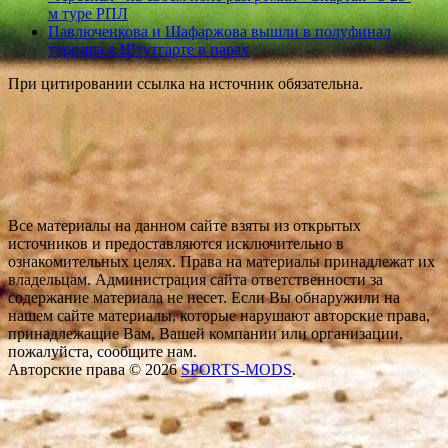
м туре РПЛ
Павлюченкова и Шафаржова вышли в полуфинал
турнира в Штутгарте в парах
При цитировании ссылка на источник обязательна.
Все материалы на данном сайте взяты из открытых
источников и предоставляются исключительно в
ознакомительных целях. Права на материалы принадлежат их
владельцам. Администрация сайта ответственности за
содержание материала не несет. Если Вы обнаружили на
нашем сайте материалы, которые нарушают авторские права,
принадлежащие Вам, Вашей компании или организации,
пожалуйста, сообщите нам.
Авторские права © 2026
SPORTS-MODS
.