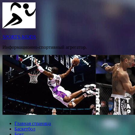
Перейти
к
содержимому
SPORTS-MODS
Информационно-спортивный агрегатор.
Главная страница
Баскетбол
Бокс