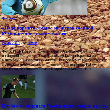
Футбол
«Надо кормить семьи»: экс-игрок сборной
РФ о причине «сдачи» матчей
26.04.2019
-
от
admin
Фото: РИА Новости Комментарии Экс-игрок «Зенита»
и сборной РФ по футболу Владимир Быстров рассказал
в интервью «Известиям» о главных проблемах российского
футбола и необходимости лимита на легионеров. По мнению
Быстрова, без лимита Роман Широков и Константин
Клубам чемпионата России посоветовали красть