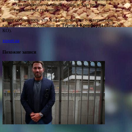
Это профессиональный спорт, и Хан реально
перешел все границы»
Ранее сообщалось, что Хан раздумывает о завершении
карьеры после поражение от
Теренса Кроуфорда
(35-0, 26
КО).
xsport.ua
Похожие записи