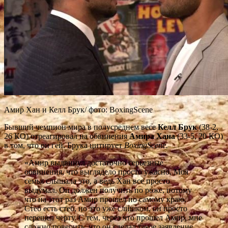
Амир Хан и Келл Брук/ фото: BoxingScene
Бывший чемпион мира в полусреднем весе
Келл Брук
(38-2,
26 КО) отреагировал на обвинения
Амира Хана
(33-5, 20 КО)
в том, что он гей. Брука цитирует
BoxingScene.
«Амир выдвинул достаточно серьезные
обвинения, что выглядело просто ужасно. Моя
семья слышала это, а ведь Хан все просто
выдумал. Он должен получить по роже, потому
что на этот раз Амир прошел по самому краю.
Стеб есть стеб, но это уже слишком, он просто
перешел черту. С тем, через что прошел Амир, мне
сложно поверить, что он сделал такое заявление.