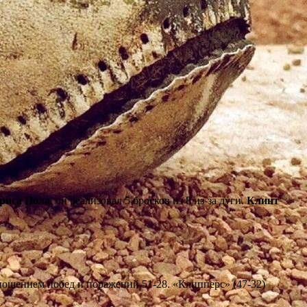
риса Пола
, он реализовал 5 бросков из 8 из-за дуги.
Клинт
ношением побед и поражений 51-28. «Клипперс» (47-32)