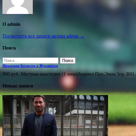
О admin
Посмотреть все записи автора admin →
Поиск
Найти:
Инъекции ботоксом в Жуковском
900 руб. Местная анастезия: (1 зона)Акриол Про,Эмла 5гр. В01.
Новые записи