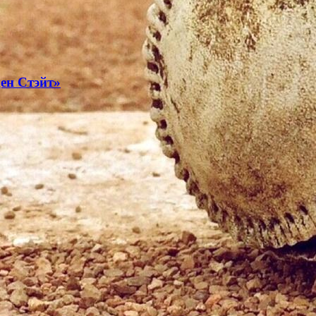
ден Стэйт»