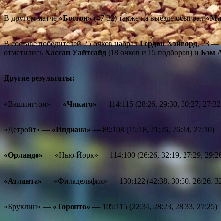
В другом матче
«Бостон»
(47-32) также на выезде обыграл
«Ма
В составе победителей 25 очков набрал
Гордон Хэйворд
, 23 —
отметились
Хассан Уайтсайд
(18 очков и 15 подборов) и
Бэм 
Другие результаты:
«Вашингтон» —
«Чикаго»
— 114:115 (28:26, 29:30, 30:27, 27:32
«Детройт» —
«Индиана»
— 89:108 (15:18, 21:26, 26:34, 27:30)
«Орландо»
— «Нью-Йорк» — 114:100 (26:26, 32:19, 27:29, 29:2
«Атланта»
— «Филадельфия» — 130:122 (42:38, 30:30, 26:26, 32
«Бруклин» —
«Торонто»
— 105:115 (22:34, 28:23, 28:33, 27:25)