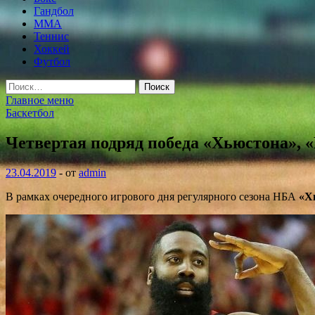
Гандбол
MMA
Теннис
Хоккей
Футбол
Найти:
Главное меню
Баскетбол
Четвертая подряд победа «Хьюстона», 
23.04.2019
-
от
admin
В рамках очередного игрового дня регулярного сезона НБА
«Х