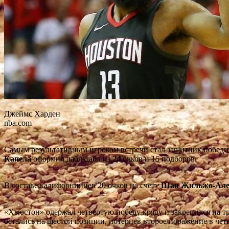
Джеймс Харден
nba.com
Самым результативным игроком встречи стал защитник побед
Капела
оформил дабл-дабл из 24 очков и 15 подборов.
В составе калифорнийцев 20 очков на счету
Шая Жильжо-Але
«Хьюстон» одержал четвертую победу кряду и закрепился на т
остались на шестой позиции, потерпев второе поражение в чет