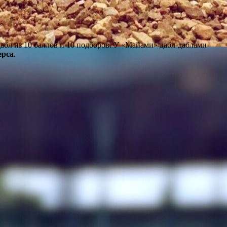
абл из 10 баллов и 10 подборов. У «Майами» дабл-даблами
ерса
.