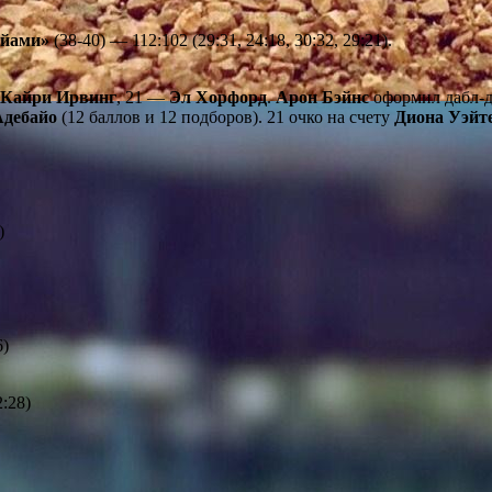
йами»
(38-40) — 112:102 (29:31, 24:18, 30:32, 29:21).
Кайри Ирвинг
, 21 —
Эл Хорфорд
.
Арон Бэйнс
оформил дабл-д
Адебайо
(12 баллов и 12 подборов). 21 очко на счету
Диона Уэйт
)
6)
:28)