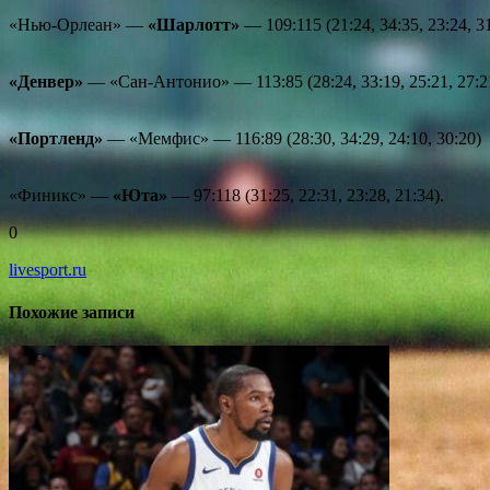
«Нью-Орлеан» —
«Шарлотт»
— 109:115 (21:24, 34:35, 23:24, 3
«Денвер»
— «Сан-Антонио» — 113:85 (28:24, 33:19, 25:21, 27:2
«Портленд»
— «Мемфис» — 116:89 (28:30, 34:29, 24:10, 30:20)
«Финикс» —
«Юта»
— 97:118 (31:25, 22:31, 23:28, 21:34).
0
livesport.ru
Похожие записи