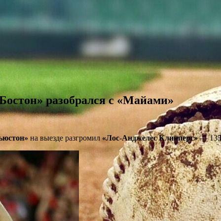
«Бостон» разобрался с «Майами»
ьюстон»
на выезде разгромил
«Лос-Анджелес Клииперс»
— 135: