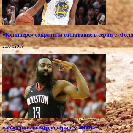
«Клипперс» сократили отставание в серии с «Гол
25.04.2019
«Хьюстон» выиграл серию у «Юты»