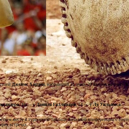
ителей
Джеймс Харден
, набравший 31 очко. 29 баллов на счету
К
ксандера
, 16 — у
Данило Галлинари
, 14 — у
Лу Уильямса
.
ретьем месте в турнирной таблице Западной конференции с соот
ырех встречах.