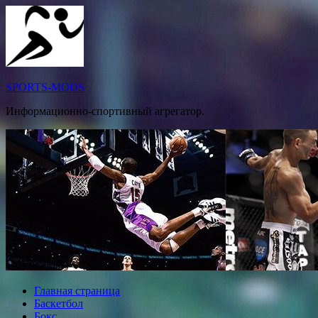
Перейти
к
содержимому
SPORTS-MODS
Информационно-спортивный агрегатор.
Главная страница
Баскетбол
Бокс