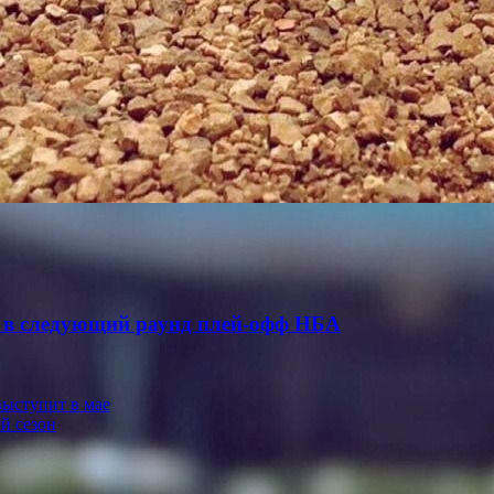
 в следующий раунд плей-офф НБА
выступит в мае
й сезон